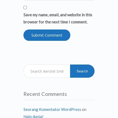
Save my name, email, and website in this
browser for the next time I comment.
Search
Recent Comments
Seorang Komentator WordPress
on
Halo dunia!