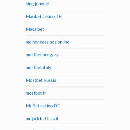
king johnnie
Maribet casino TR
Masalbet
melhor cassinos online
mostbet hungary
mostbet italy
Mostbet Russia
mostbet tr
Mr Bet casino DE
mr jack bet brazil