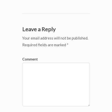
Leave a Reply
Your email address will not be published.
Required fields are marked *
Comment