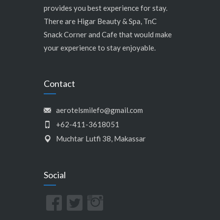
provides you best experience for stay.
There are Higar Beauty & Spa, TnC
Snack Corner and Cafe that would make
your experience to stay enjoyable.
Contact
aerotelsmilefo@gmail.com
+62-411-3618051
Muchtar Lutfi 38, Makassar
Social