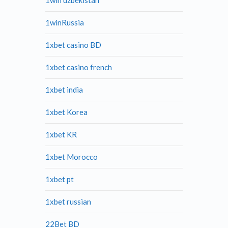
1win uzbekistan
1winRussia
1xbet casino BD
1xbet casino french
1xbet india
1xbet Korea
1xbet KR
1xbet Morocco
1xbet pt
1xbet russian
22Bet BD