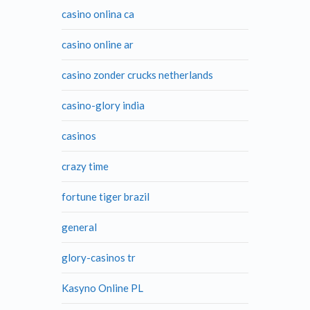
casino onlina ca
casino online ar
casino zonder crucks netherlands
casino-glory india
casinos
crazy time
fortune tiger brazil
general
glory-casinos tr
Kasyno Online PL