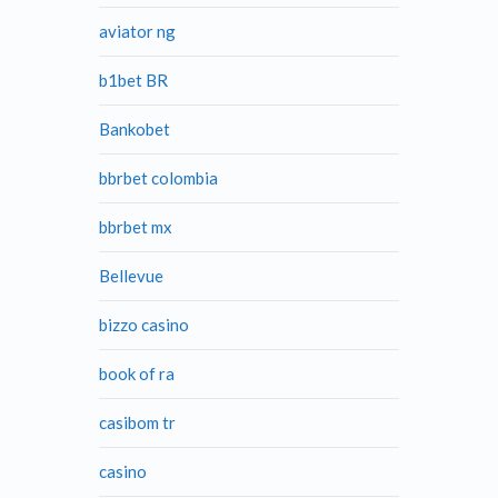
aviator ng
b1bet BR
Bankobet
bbrbet colombia
bbrbet mx
Bellevue
bizzo casino
book of ra
casibom tr
casino