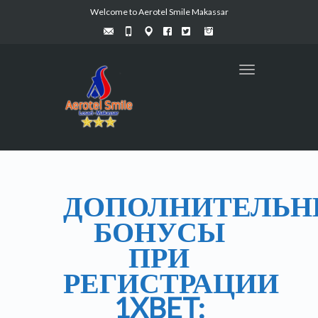
Welcome to Aerotel Smile Makassar
Toggle
navigation
ДОПОЛНИТЕЛЬН
БОНУСЫ
ПРИ
РЕГИСТРАЦИИ
1XBET: