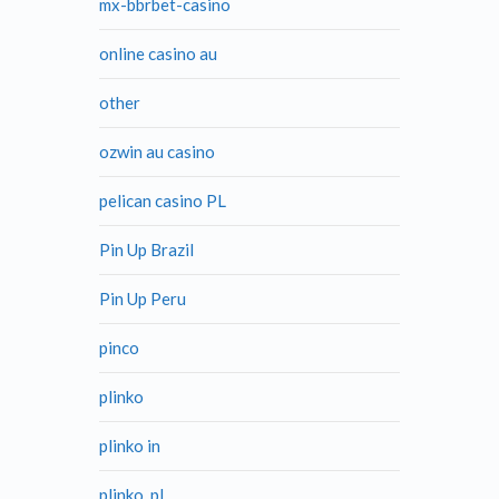
mx-bbrbet-casino
online casino au
other
ozwin au casino
pelican casino PL
Pin Up Brazil
Pin Up Peru
pinco
plinko
plinko in
plinko_pl