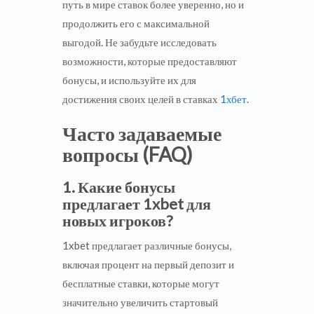
путь в мире ставок более уверенно, но и
продолжить его с максимальной
выгодой. Не забудьте исследовать
возможности, которые предоставляют
бонусы, и используйте их для
достижения своих целей в ставках
1хбет
.
Часто задаваемые
вопросы (FAQ)
1. Какие бонусы
предлагает 1xbet для
новых игроков?
1xbet предлагает различные бонусы,
включая процент на первый депозит и
бесплатные ставки, которые могут
значительно увеличить стартовый