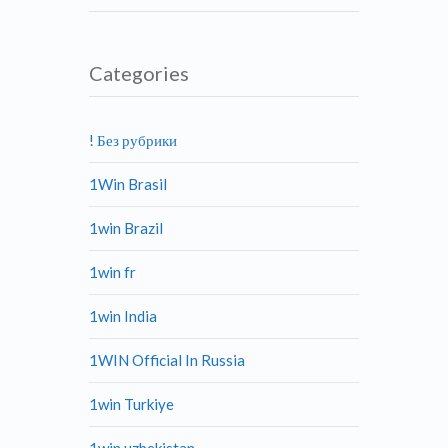
Categories
! Без рубрики
1Win Brasil
1win Brazil
1win fr
1win India
1WIN Official In Russia
1win Turkiye