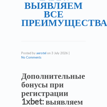
ВЫЯВЛЯЕМ
ВСЕ
ПРЕИМУЩЕСТВ
Posted by
aerotel
on
3 July 2026
|
No Comments
Дополнительные
бонусы при
регистрации
1xbet: выявляем