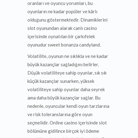
oranları ve oyuncu yorumları, bu
oyunların ne kadar popüler ve kârlı
olduğunu göstermektedir. Dinamiklerini
slot oyunundan alarak canlı casino
içerisinde oynatılan bir çarkıfelek
oyunudur sweet bonanza candyland.
Volatilite, oyunun ne sıklıkla ve ne kadar
büyük kazançlar sağladığını belirler.
Düşük volatiliteye sahip oyunlar, sık sık
küçük kazançlar sunarken, yüksek
volatiliteye sahip oyunlar daha seyrek
ama daha büyük kazançlar sağlar. Bu
nedenle, oyuncular kendi oyun tarzlarına
ve risk toleranslarına göre oyun
seçmelidir. Online casino içerisinde slot
bölümüne gidilince birçok iyi ödeme