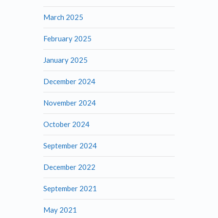
March 2025
February 2025
January 2025
December 2024
November 2024
October 2024
September 2024
December 2022
September 2021
May 2021