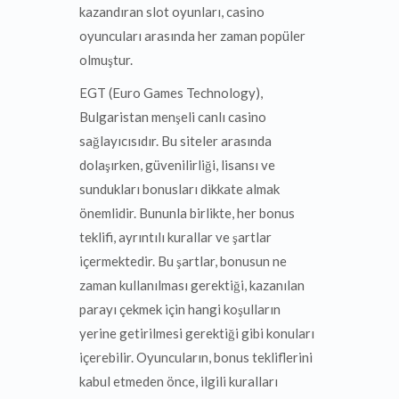
kazandıran slot oyunları, casino
oyuncuları arasında her zaman popüler
olmuştur.
EGT (Euro Games Technology),
Bulgaristan menşeli canlı casino
sağlayıcısıdır. Bu siteler arasında
dolaşırken, güvenilirliği, lisansı ve
sundukları bonusları dikkate almak
önemlidir. Bununla birlikte, her bonus
teklifi, ayrıntılı kurallar ve şartlar
içermektedir. Bu şartlar, bonusun ne
zaman kullanılması gerektiği, kazanılan
parayı çekmek için hangi koşulların
yerine getirilmesi gerektiği gibi konuları
içerebilir. Oyuncuların, bonus tekliflerini
kabul etmeden önce, ilgili kuralları