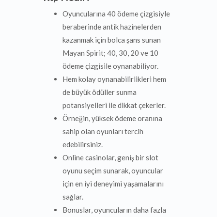
Oyuncularına 40 ödeme çizgisiyle
beraberinde antik hazinelerden
kazanmak için bolca şans sunan
Mayan Spirit; 40, 30, 20 ve 10
ödeme çizgisile oynanabiliyor.
Hem kolay oynanabilirlikleri hem
de büyük ödüller sunma
potansiyelleri ile dikkat çekerler.
Örneğin, yüksek ödeme oranına
sahip olan oyunları tercih
edebilirsiniz.
Online casinolar, geniş bir slot
oyunu seçim sunarak, oyuncular
için en iyi deneyimi yaşamalarını
sağlar.
Bonuslar, oyuncuların daha fazla