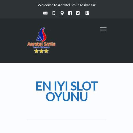
Welcome to Aerotel Smile Makassar
Toggle
navigation
EN IYI SLOT
OYUNU