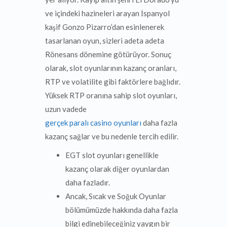
ve içindeki hazineleri arayan İspanyol
kaşif Gonzo Pizarro’dan esinlenerek
tasarlanan oyun, sizleri adeta adeta
Rönesans dönemine götürüyor. Sonuç
olarak, slot oyunlarının kazanç oranları,
RTP ve volatilite gibi faktörlere bağlıdır.
Yüksek RTP oranına sahip slot oyunları,
uzun vadede
gerçek paralı casino oyunları
daha fazla
kazanç sağlar ve bu nedenle tercih edilir.
EGT slot oyunları genellikle
kazanç olarak diğer oyunlardan
daha fazladır.
Ancak, Sıcak ve Soğuk Oyunlar
bölümümüzde hakkında daha fazla
bilgi edinebileceğiniz yaygın bir