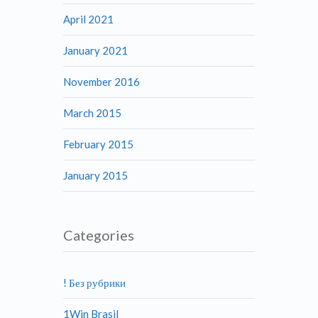
April 2021
January 2021
November 2016
March 2015
February 2015
January 2015
Categories
! Без рубрики
1Win Brasil