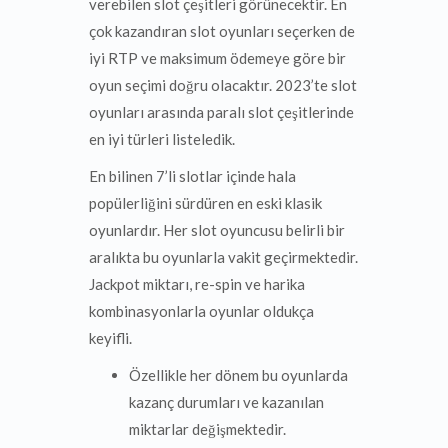
verebilen slot çeşitleri görünecektir. En
çok kazandıran slot oyunları seçerken de
iyi RTP ve maksimum ödemeye göre bir
oyun seçimi doğru olacaktır. 2023’te slot
oyunları arasında paralı slot çeşitlerinde
en iyi türleri listeledik.
En bilinen 7’li slotlar içinde hala
popülerliğini sürdüren en eski klasik
oyunlardır. Her slot oyuncusu belirli bir
aralıkta bu oyunlarla vakit geçirmektedir.
Jackpot miktarı, re-spin ve harika
kombinasyonlarla oyunlar oldukça
keyifli.
Özellikle her dönem bu oyunlarda
kazanç durumları ve kazanılan
miktarlar değişmektedir.