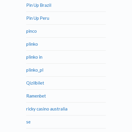
Pin Up Brazil
Pin Up Peru
pinco
plinko
plinko in
plinko_pl
Qizilbilet
Ramenbet
ricky casino australia
se