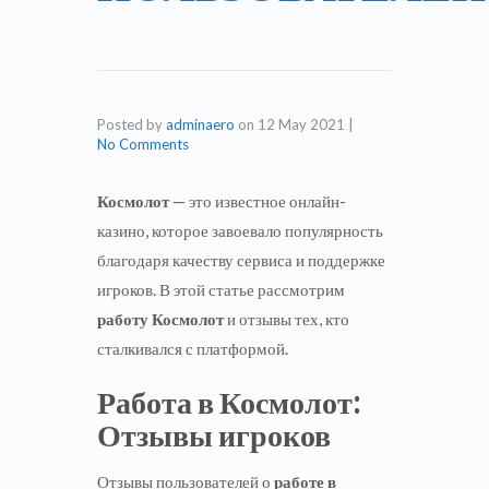
Posted by
adminaero
on
12 May 2021
|
No Comments
Космолот
— это известное онлайн-
казино, которое завоевало популярность
благодаря качеству сервиса и поддержке
игроков. В этой статье рассмотрим
работу Космолот
и отзывы тех, кто
сталкивался с платформой.
Работа в Космолот:
Отзывы игроков
Отзывы пользователей о
работе в