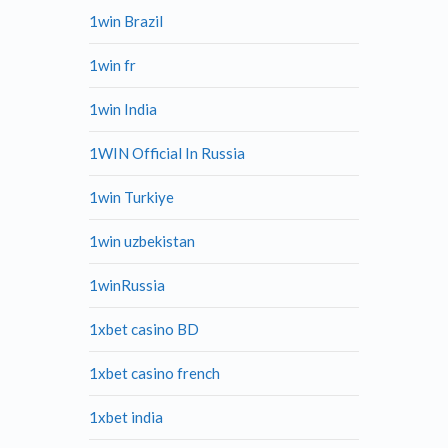
1win Brazil
1win fr
1win India
1WIN Official In Russia
1win Turkiye
1win uzbekistan
1winRussia
1xbet casino BD
1xbet casino french
1xbet india