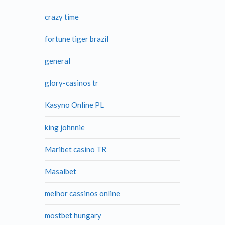
crazy time
fortune tiger brazil
general
glory-casinos tr
Kasyno Online PL
king johnnie
Maribet casino TR
Masalbet
melhor cassinos online
mostbet hungary