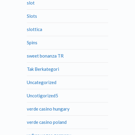
slot
Slots
slottica
Spins
sweet bonanza TR
Tak Berkategori
Uncategorized
Uncotigorized5
verde casino hungary
verde casino poland