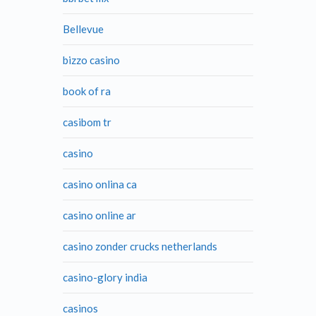
Bellevue
bizzo casino
book of ra
casibom tr
casino
casino onlina ca
casino online ar
casino zonder crucks netherlands
casino-glory india
casinos