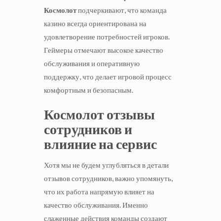
Космолот
подчеркивают, что команда
казино всегда ориентирована на
удовлетворение потребностей игроков.
Геймеры отмечают высокое качество
обслуживания и оперативную
поддержку, что делает игровой процесс
комфортным и безопасным.
Космолот отзывы
сотрудников и
влияние на сервис
Хотя мы не будем углубляться в детали
отзывов сотрудников, важно упомянуть,
что их работа напрямую влияет на
качество обслуживания. Именно
слаженные действия команды создают