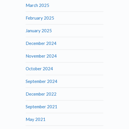
March 2025
February 2025
January 2025
December 2024
November 2024
October 2024
September 2024
December 2022
September 2021
May 2021