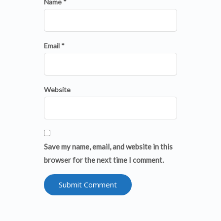
Name *
Email *
Website
Save my name, email, and website in this
browser for the next time I comment.