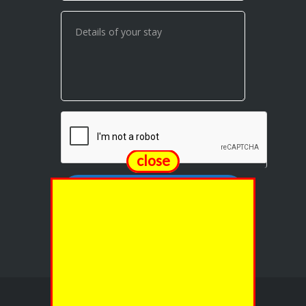
close