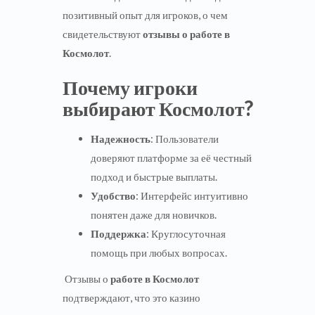
позитивный опыт для игроков, о чем
свидетельствуют
отзывы о работе в
Космолот
.
Почему игроки
выбирают Космолот?
Надежность
: Пользователи
доверяют платформе за её честный
подход и быстрые выплаты.
Удобство
: Интерфейс интуитивно
понятен даже для новичков.
Поддержка
: Круглосуточная
помощь при любых вопросах.
Отзывы о
работе в Космолот
подтверждают, что это казино