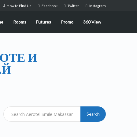
How to Find Us
Facebook
Twitter
Instagram
me
Rooms
Futures
Promo
360 View
ОТЕ И
ЕЙ
Search