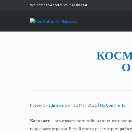
Welcome to Aerotel Smile Makassar
КОСМ
О
Posted by
adminaero
on
12 May 2021
|
No Comments
Космолот
— это известное онлайн-казино, которое з
поддержке игроков. В этой статье рассмотрим
работ