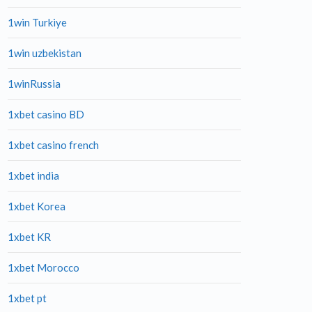
1win Turkiye
1win uzbekistan
1winRussia
1xbet casino BD
1xbet casino french
1xbet india
1xbet Korea
1xbet KR
1xbet Morocco
1xbet pt