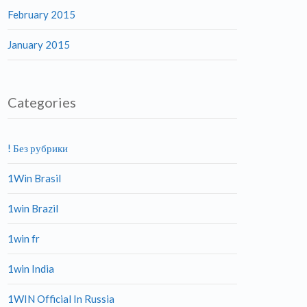
February 2015
January 2015
Categories
! Без рубрики
1Win Brasil
1win Brazil
1win fr
1win India
1WIN Official In Russia