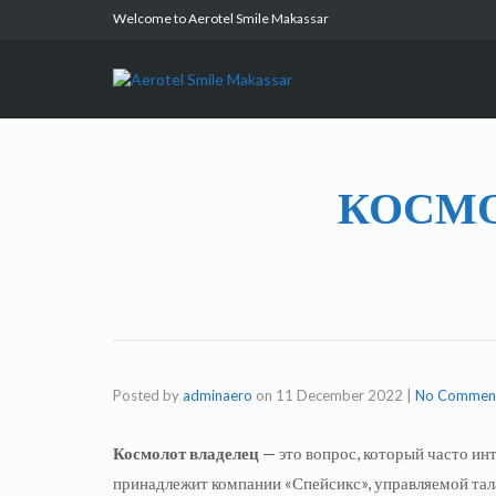
Welcome to Aerotel Smile Makassar
КОСМО
Posted by
adminaero
on
11 December 2022
|
No Commen
Космолот владелец
— это вопрос, который часто инт
принадлежит компании «Спейсикс», управляемой тал