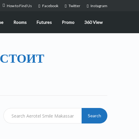
How to Find Us
Facebook
Twitter
Instagram
me
Rooms
Futures
Promo
360 View
 СТОИТ
Search