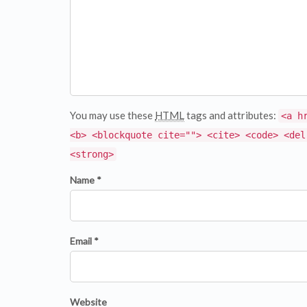
You may use these
HTML
tags and attributes:
<a h
<b> <blockquote cite=""> <cite> <code> <del
<strong>
Name *
Email *
Website