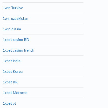
1win Turkiye
1win uzbekistan
1winRussia
1xbet casino BD
1xbet casino french
1xbet india
1xbet Korea
1xbet KR
1xbet Morocco
1xbet pt