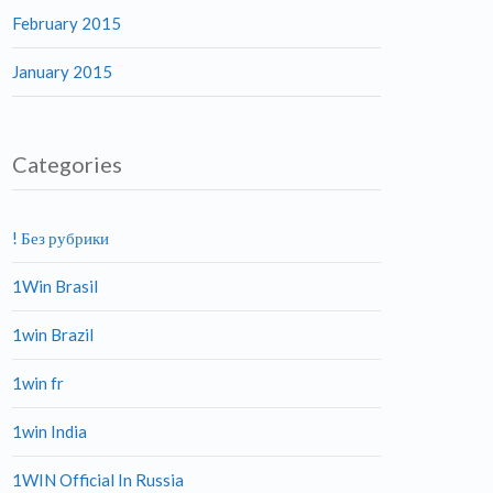
February 2015
January 2015
Categories
! Без рубрики
1Win Brasil
1win Brazil
1win fr
1win India
1WIN Official In Russia