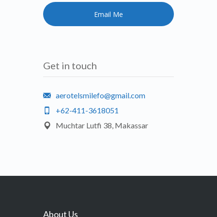
Get in touch
aerotelsmilefo@gmail.com
+62-411-3618051
Muchtar Lutfi 38, Makassar
About Us