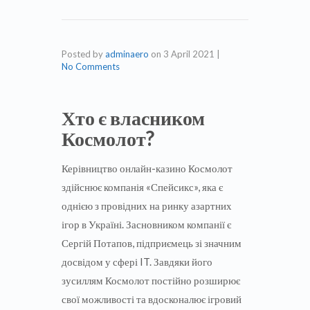
Posted by
adminaero
on
3 April 2021
|
No Comments
Хто є власником
Космолот?
Керівництво онлайн-казино Космолот
здійснює компанія «Спейсикс», яка є
однією з провідних на ринку азартних
ігор в Україні. Засновником компанії є
Сергій Потапов, підприємець зі значним
досвідом у сфері IT. Завдяки його
зусиллям Космолот постійно розширює
свої можливості та вдосконалює ігровий