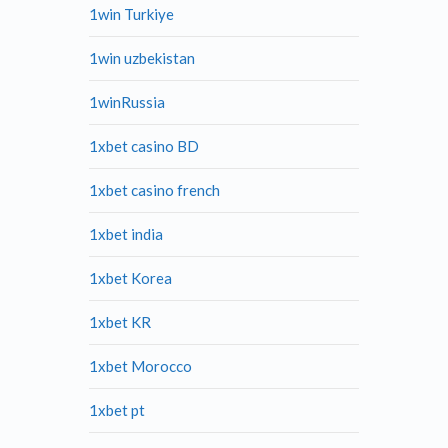
1win Turkiye
1win uzbekistan
1winRussia
1xbet casino BD
1xbet casino french
1xbet india
1xbet Korea
1xbet KR
1xbet Morocco
1xbet pt