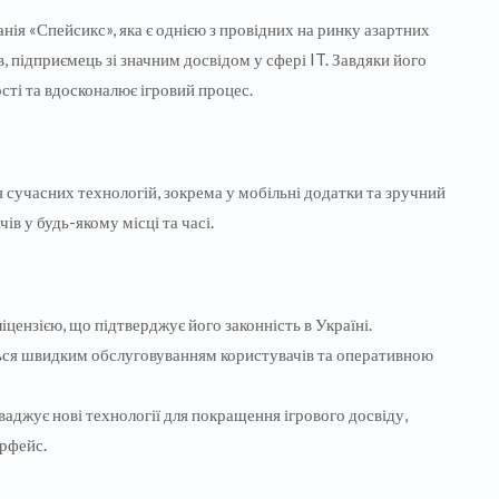
ія «Спейсикс», яка є однією з провідних на ринку азартних
в, підприємець зі значним досвідом у сфері IT. Завдяки його
ті та вдосконалює ігровий процес.
сучасних технологій, зокрема у мобільні додатки та зручний
в у будь-якому місці та часі.
іцензією, що підтверджує його законність в Україні.
ься швидким обслуговуванням користувачів та оперативною
ваджує нові технології для покращення ігрового досвіду,
ерфейс.