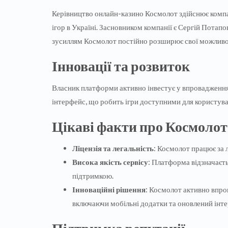
Керівництво онлайн-казино Космолот здійснює компан
ігор в Україні. Засновником компанії є Сергій Потапо
зусиллям Космолот постійно розширює свої можливос
Інновації та розвиток
Власник платформи активно інвестує у впровадження 
інтерфейс, що робить ігри доступними для користувачі
Цікаві факти про Космолот
Ліцензія та легальність
: Космолот працює за л
Висока якість сервісу
: Платформа відзначаєт
підтримкою.
Інноваційні рішення
: Космолот активно впро
включаючи мобільні додатки та оновлений інт