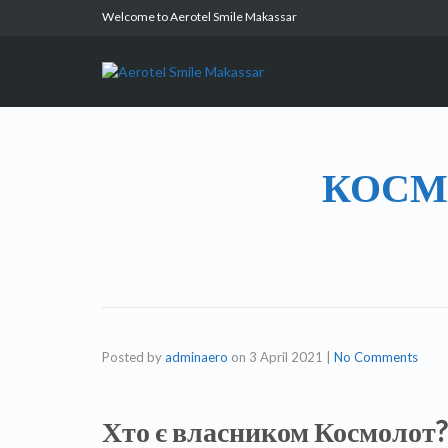
Welcome to Aerotel Smile Makassar
КОСМ
Posted by
adminaero
on
3 April 2021
|
No Comments
Хто є власником Космолот?