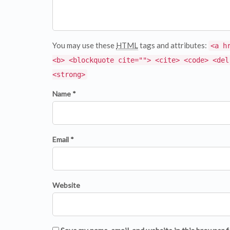
You may use these
HTML
tags and attributes:
<a h
<b> <blockquote cite=""> <cite> <code> <del
<strong>
Name *
Email *
Website