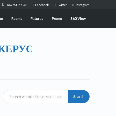
How to Find Us
Facebook
Twitter
Instagram
me
Rooms
Futures
Promo
360 View
КЕРУЄ
Search