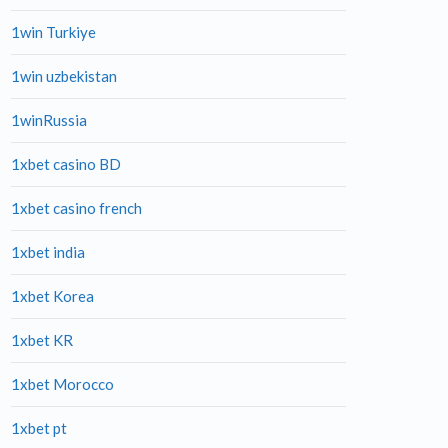
1win Turkiye
1win uzbekistan
1winRussia
1xbet casino BD
1xbet casino french
1xbet india
1xbet Korea
1xbet KR
1xbet Morocco
1xbet pt