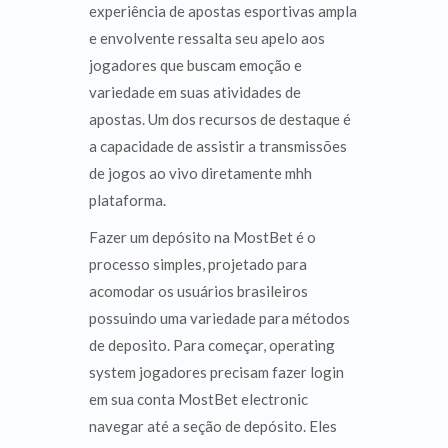
experiência de apostas esportivas ampla
e envolvente ressalta seu apelo aos
jogadores que buscam emoção e
variedade em suas atividades de
apostas. Um dos recursos de destaque é
a capacidade de assistir a transmissões
de jogos ao vivo diretamente mhh
plataforma.
Fazer um depósito na MostBet é o
processo simples, projetado para
acomodar os usuários brasileiros
possuindo uma variedade para métodos
de deposito. Para começar, operating
system jogadores precisam fazer login
em sua conta MostBet electronic
navegar até a seção de depósito. Eles