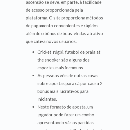
ascensão se deve, em parte, à facilidade
de acesso proporcionada pela
plataforma. O site proporciona métodos
de pagamento convenientes e rápidos,
além de o bônus de boas-vindas atrativo
que cativa novos usuários.
Cricket, rúgbi, futebol de praia at
the snooker são alguns dos
esportes mais incomuns.
As pessoas vêm de outras casas
sobre apostas para cá por causa 2
bônus mais lucrativos para
iniciantes.
Neste formato de aposta, um
jogador pode fazer um combo
apresentando várias partidas