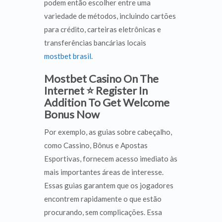
podem então escolher entre uma
variedade de métodos, incluindo cartões
para crédito, carteiras eletrônicas e
transferências bancárias locais
mostbet brasil
.
Mostbet Casino On The
Internet ⭐ Register In
Addition To Get Welcome
Bonus Now
Por exemplo, as guias sobre cabeçalho,
como Cassino, Bônus e Apostas
Esportivas, fornecem acesso imediato às
mais importantes áreas de interesse.
Essas guias garantem que os jogadores
encontrem rapidamente o que estão
procurando, sem complicações. Essa