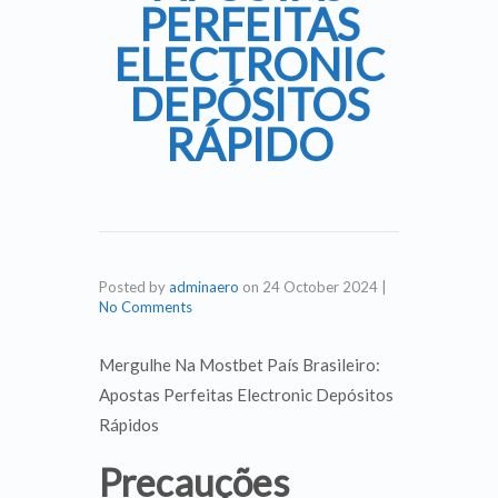
PERFEITAS
ELECTRONIC
DEPÓSITOS
RÁPIDO
Posted by
adminaero
on
24 October 2024
|
No Comments
Mergulhe Na Mostbet País Brasileiro:
Apostas Perfeitas Electronic Depósitos
Rápidos
Precauções