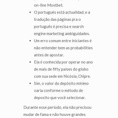
on-line Mostbet.
O português está actualidad, e a
tradução das páginas pra o
português é precisa e search
engine marketing ambiguidades.
Um erro comum entre iniciantes é
não entender bem as probabilities
antes de apostar.
Ela é conhecida por operar no ano
de mais de fifty países do globo
com sua sede em Nicósia, Chipre.
Sim, o valor do depósito mínimo
varia conforme o método de
deposito que você selecionar.
Durante esse período, ela não precisou
mudar de fama e não houve grandes