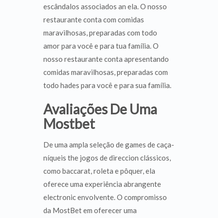
escândalos associados an ela. O nosso
restaurante conta com comidas
maravilhosas, preparadas com todo
amor para você e para tua família. O
nosso restaurante conta apresentando
comidas maravilhosas, preparadas com
todo hades para você e para sua família.
Avaliações De Uma
Mostbet
De uma ampla seleção de games de caça-
níqueis the jogos de direccion clássicos,
como baccarat, roleta e pôquer, ela
oferece uma experiência abrangente
electronic envolvente. O compromisso
da MostBet em oferecer uma