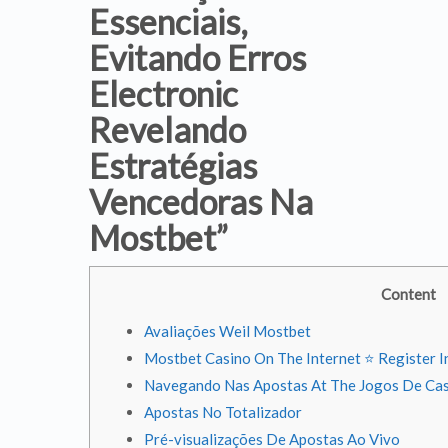
Essenciais,
Evitando Erros
Electronic
Revelando
Estratégias
Vencedoras Na
Mostbet”
Content
Avaliações Weil Mostbet
Mostbet Casino On The Internet ⭐ Register 
Navegando Nas Apostas At The Jogos De Cass
Apostas No Totalizador
Pré-visualizações De Apostas Ao Vivo