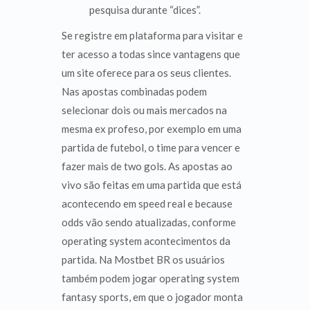
pesquisa durante “dices”.
Se registre em plataforma para visitar e
ter acesso a todas since vantagens que
um site oferece para os seus clientes.
Nas apostas combinadas podem
selecionar dois ou mais mercados na
mesma ex profeso, por exemplo em uma
partida de futebol, o time para vencer e
fazer mais de two gols. As apostas ao
vivo são feitas em uma partida que está
acontecendo em speed real e because
odds vão sendo atualizadas, conforme
operating system acontecimentos da
partida. Na Mostbet BR os usuários
também podem jogar operating system
fantasy sports, em que o jogador monta