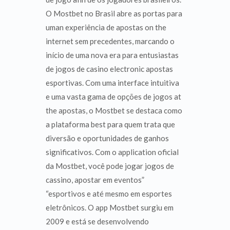
O Mostbet no Brasil abre as portas para
uman experiência de apostas on the
internet sem precedentes, marcando o
início de uma nova era para entusiastas
de jogos de casino electronic apostas
esportivas. Com uma interface intuitiva
e uma vasta gama de opções de jogos at
the apostas, o Mostbet se destaca como
a plataforma best para quem trata que
diversão e oportunidades de ganhos
significativos. Com o application oficial
da Mostbet, você pode jogar jogos de
cassino, apostar em eventos”
“esportivos e até mesmo em esportes
eletrônicos. O app Mostbet surgiu em
2009 e está se desenvolvendo