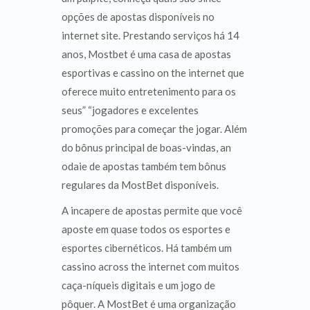
opções de apostas disponíveis no
internet site. Prestando serviços há 14
anos, Mostbet é uma casa de apostas
esportivas e cassino on the internet que
oferece muito entretenimento para os
seus” “jogadores e excelentes
promoções para começar the jogar. Além
do bônus principal de boas-vindas, an
odaie de apostas também tem bônus
regulares da MostBet disponíveis.
A incapere de apostas permite que você
aposte em quase todos os esportes e
esportes cibernéticos. Há também um
cassino across the internet com muitos
caça-níqueis digitais e um jogo de
pôquer. A MostBet é uma organização