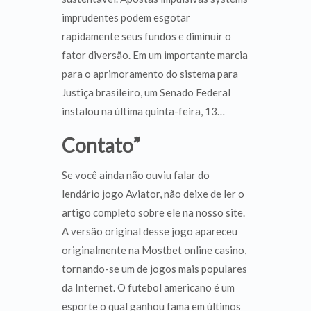
imprudentes podem esgotar
rapidamente seus fundos e diminuir o
fator diversão. Em um importante marcia
para o aprimoramento do sistema para
Justiça brasileiro, um Senado Federal
instalou na última quinta-feira, 13…
Contato”
Se você ainda não ouviu falar do
lendário jogo Aviator, não deixe de ler o
artigo completo sobre ele na nosso site.
A versão original desse jogo apareceu
originalmente na Mostbet online casino,
tornando-se um de jogos mais populares
da Internet. O futebol americano é um
esporte o qual ganhou fama em últimos