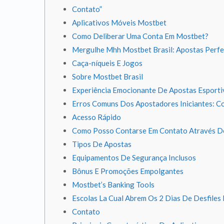
Contato”
Aplicativos Móveis Mostbet
Como Deliberar Uma Conta Em Mostbet?
Mergulhe Mhh Mostbet Brasil: Apostas Perfe
Caça-níqueis E Jogos
Sobre Mostbet Brasil
Experiência Emocionante De Apostas Esporti
Erros Comuns Dos Apostadores Iniciantes: C
Acesso Rápido
Como Posso Contarse Em Contato Através D
Tipos De Apostas
Equipamentos De Segurança Inclusos
Bônus E Promoções Empolgantes
Mostbet’s Banking Tools
Escolas La Cual Abrem Os 2 Dias De Desfiles
Contato