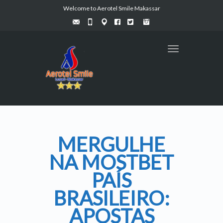
Welcome to Aerotel Smile Makassar
Toggle
navigation
MERGULHE
NA MOSTBET
PAÍS
BRASILEIRO:
APOSTAS