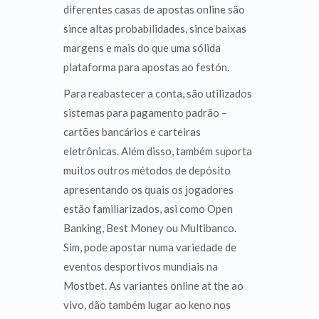
diferentes casas de apostas online são
since altas probabilidades, since baixas
margens e mais do que uma sólida
plataforma para apostas ao festón.
Para reabastecer a conta, são utilizados
sistemas para pagamento padrão –
cartões bancários e carteiras
eletrônicas. Além disso, também suporta
muitos outros métodos de depósito
apresentando os quais os jogadores
estão familiarizados, asi como Open
Banking, Best Money ou Multibanco.
Sim, pode apostar numa variedade de
eventos desportivos mundiais na
Mostbet. As variantes online at the ao
vivo, dão também lugar ao keno nos