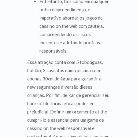
Entretanto, tais como em qualquer
outro empreendimento, é
imperativo abordar os jogos de
cassino on the web com cautela,
compreendendo os riscos
inerentes e adotando práticas
responsáveis.
Essa atração conta com 5 toboáguas,
baldão, 3 cascatas numa piscina com
apenas 30cm de água para garantir a
new segurançae diversão dieses
crianças. Por fim, deixar de gerenciar seu
bankroll de forma eficaz pode ser
prejudicial. Definir um orçamento at the
cumpri-lo é essencial para um game de
cassino on the web responsável e
sustentável. Apostas impulsivas systems