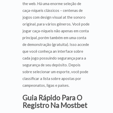
the web. Há uma enorme seleção de
caça-níqueis clássicos – centenas de
jogos com design visual at the sonoro
original, para vários gêneros. Você pode
jogar caça-níqueis não apenas em conta
principal, porém também em uma conta
de demonstração (gratuita). Isso accede
que você conheça an interface sobre
cada jogo possuindo segurança para a
segurança de seu depósito. Depois
sobre selecionar um esporte, você pode
classificar a lista sobre apostas por
campeonatos, ligas e países.
Guia Rápido Para O
Registro Na Mostbet