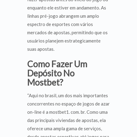
enquanto ele estiver em andamento. As
linhas pré-jogo abrangem um amplo
espectro de esportes com vários
mercados de apostas, permitindo que os
usuários planejem estrategicamente
suas apostas.
Como Fazer Um
Depósito No
Mostbet?
“Aqui no brasil, um dos mais importantes
concorrentes no espaço de jogos de azar
on-line é a mostbet1. com. br. Como uma
das principais viviendas de apostas, ela
oferece uma ampla gama de serviços,
desde apostas esportivas até jogos para