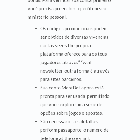
bônus. Para verificar sua conta, primeiro
você precisa preencher o perfil em seu
ministerio pessoal.
Os códigos promocionais podem
ser obtidos de diversas vivencias,
muitas vezes the própria
plataforma oferece para os teus
jogadores através” “weil
newsletter, outra forma é através
para sites parceiros.
Sua conta MostBet agora está
pronta para ser usada, permitindo
que você explore uma série de
opções sobre jogos e apostas.
São necessários os detalhes
perform passaporte, o número de
telefone at the o e-mail.