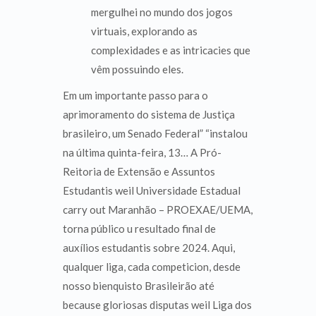
mergulhei no mundo dos jogos
virtuais, explorando as
complexidades e as intricacies que
vêm possuindo eles.
Em um importante passo para o
aprimoramento do sistema de Justiça
brasileiro, um Senado Federal” “instalou
na última quinta-feira, 13… A Pró-
Reitoria de Extensão e Assuntos
Estudantis weil Universidade Estadual
carry out Maranhão – PROEXAE/UEMA,
torna público u resultado final de
auxílios estudantis sobre 2024. Aqui,
qualquer liga, cada competicion, desde
nosso bienquisto Brasileirão até
because gloriosas disputas weil Liga dos