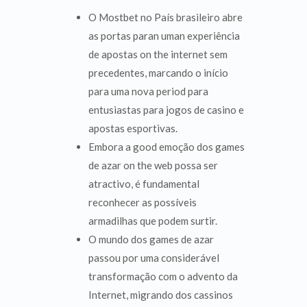
O Mostbet no País brasileiro abre
as portas paran uman experiência
de apostas on the internet sem
precedentes, marcando o início
para uma nova period para
entusiastas para jogos de casino e
apostas esportivas.
Embora a good emoção dos games
de azar on the web possa ser
atractivo, é fundamental
reconhecer as possíveis
armadilhas que podem surtir.
O mundo dos games de azar
passou por uma considerável
transformação com o advento da
Internet, migrando dos cassinos