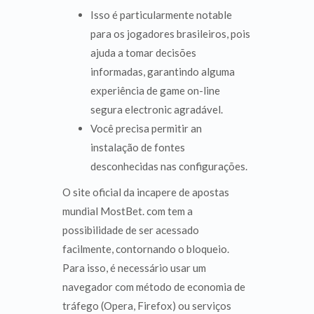
Isso é particularmente notable
para os jogadores brasileiros, pois
ajuda a tomar decisões
informadas, garantindo alguma
experiência de game on-line
segura electronic agradável.
Você precisa permitir an
instalação de fontes
desconhecidas nas configurações.
O site oficial da incapere de apostas
mundial MostBet. com tem a
possibilidade de ser acessado
facilmente, contornando o bloqueio.
Para isso, é necessário usar um
navegador com método de economia de
tráfego (Opera, Firefox) ou serviços