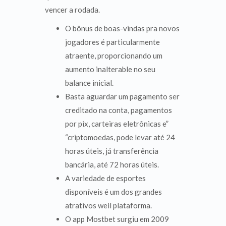
vencer a rodada.
O bônus de boas-vindas pra novos
jogadores é particularmente
atraente, proporcionando um
aumento inalterable no seu
balance inicial.
Basta aguardar um pagamento ser
creditado na conta, pagamentos
por pix, carteiras eletrônicas e”
“criptomoedas, pode levar até 24
horas úteis, já transferência
bancária, até 72 horas úteis.
A variedade de esportes
disponíveis é um dos grandes
atrativos weil plataforma.
O app Mostbet surgiu em 2009