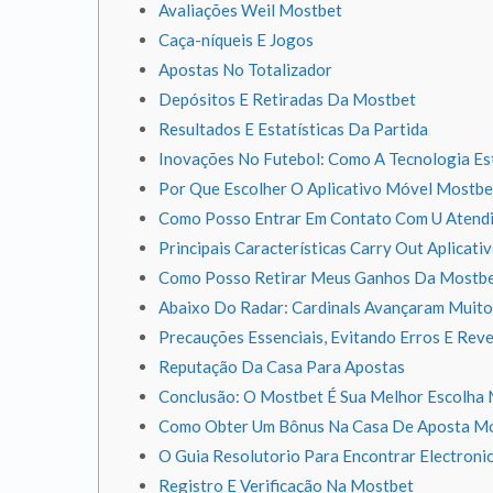
Avaliações Weil Mostbet
Caça-níqueis E Jogos
Apostas No Totalizador
Depósitos E Retiradas Da Mostbet
Resultados E Estatísticas Da Partida
Inovações No Futebol: Como A Tecnologia Es
Por Que Escolher O Aplicativo Móvel Mostbe
Como Posso Entrar Em Contato Com U Atendi
Principais Características Carry Out Aplicati
Como Posso Retirar Meus Ganhos Da Mostb
Abaixo Do Radar: Cardinals Avançaram Muit
Precauções Essenciais, Evitando Erros E Re
Reputação Da Casa Para Apostas
Conclusão: O Mostbet É Sua Melhor Escolha 
Como Obter Um Bônus Na Casa De Aposta M
O Guia Resolutorio Para Encontrar Electron
Registro E Verificação Na Mostbet