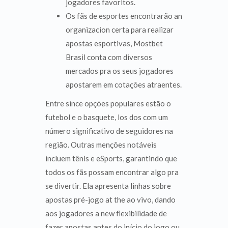
jogadores favoritos.
Os fãs de esportes encontrarão an
organizacion certa para realizar
apostas esportivas, Mostbet
Brasil conta com diversos
mercados pra os seus jogadores
apostarem em cotações atraentes.
Entre since opções populares estão o
futebol e o basquete, los dos com um
número significativo de seguidores na
região. Outras menções notáveis
incluem tênis e eSports, garantindo que
todos os fãs possam encontrar algo pra
se divertir. Ela apresenta linhas sobre
apostas pré-jogo at the ao vivo, dando
aos jogadores a new flexibilidade de
fazer apostas antes do início do jogo ou