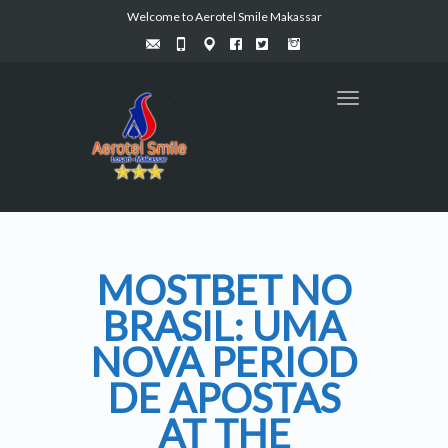
Welcome to Aerotel Smile Makassar
Toggle
navigation
MOSTBET NO
BRASIL: UMA
NOVA PERIOD
DE APOSTAS
AT THE