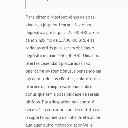
Para obter o Mostbet bônus de boas-
vindas, o jogador tem que fazer um
depósito a partir para 25, 00 BRL até o
canon máximo de 1. 700, 00 BRL e as
rodadas grátis para serem obtidas, o
depósito mínimo é 50, 00 BRL. Uma das
ofertas cependant procuradas são
operating-system bônus, e pensando em
agradar todos os clientes, a plataforma
oferece uma ampla variedade sobre
bônus que tem a possibilidade de serem
obtidos. Para despachar sua conta, é
necessário entrar no ano de contato com
o suporte por meio da linha direta ou de
qualquer outro método disponível e