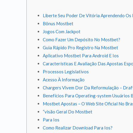
Liberte Seu Poder De Vitória Aprendendo Os 
Bônus Mostbet
Jogos Com Jackpot
Como Fazer Um Depósito No Mostbet?
Guia Rápido Pro Registro Na Mostbet
Aplicativo Mostbet Para Android E Ios
Características E Avaliação Das Apostas Espo
Processos Legislativos
Acesso À Informação
Chargers Vivem Dor Da Reformulação – Draft
Benefícios Para Operating-system Usuários B
Mostbet Apostas – O Web Site Oficial No Bras
“visão Geral Do Mostbet
Para Ios
Como Realizar Download Para Ios?