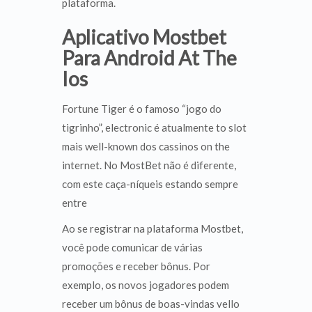
plataforma.
Aplicativo Mostbet
Para Android At The
Ios
Fortune Tiger é o famoso “jogo do
tigrinho”, electronic é atualmente to slot
mais well-known dos cassinos on the
internet. No MostBet não é diferente,
com este caça-níqueis estando sempre
entre
Ao se registrar na plataforma Mostbet,
você pode comunicar de várias
promoções e receber bônus. Por
exemplo, os novos jogadores podem
receber um bônus de boas-vindas vello