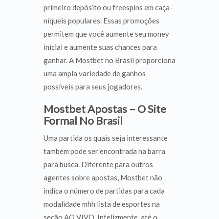
primeiro depósito ou freespins em caça-
níqueis populares. Essas promoções
permitem que você aumente seu money
inicial e aumente suas chances para
ganhar. A Mostbet no Brasil proporciona
uma ampla variedade de ganhos
possíveis para seus jogadores.
Mostbet Apostas – O Site
Formal No Brasil
Uma partida os quais seja interessante
também pode ser encontrada na barra
para busca. Diferente para outros
agentes sobre apostas, Mostbet não
indica o número de partidas para cada
modalidade mhh lista de esportes na
seção AO VIVO. Infelizmente, até o