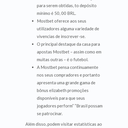
para serem obtidas, to depósito
mínimo é 50, 00 BRL.
Mostbet oferece aos seus
utilizadores alguma variedade de
vivencias de inscrever-se.
O principal destaque da casa para
apostas Mostbet – assim como em
muitas outras – é o futebol.
A Mostbet pensa continuamente
nos seus compradores e portanto
apresenta uma grande gama de
bônus elizabeth promoções
disponíveis para que seus
jogadores perform” “Brasil possam
se patrocinar.
Além disso, podem visitar estatísticas ao