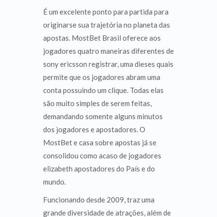
É um excelente ponto para partida para
originarse sua trajetória no planeta das
apostas. MostBet Brasil oferece aos
jogadores quatro maneiras diferentes de
sony ericsson registrar, uma dieses quais
permite que os jogadores abram uma
conta possuindo um clique. Todas elas
são muito simples de serem feitas,
demandando somente alguns minutos
dos jogadores e apostadores. O
MostBet e casa sobre apostas já se
consolidou como acaso de jogadores
elizabeth apostadores do País e do
mundo.
Funcionando desde 2009, traz uma
grande diversidade de atrações, além de