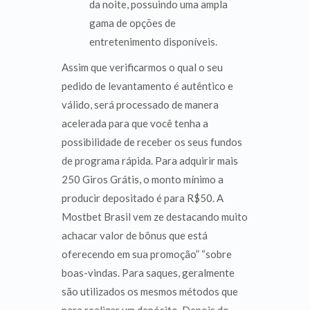
da noite, possuindo uma ampla
gama de opções de
entretenimento disponíveis.
Assim que verificarmos o qual o seu
pedido de levantamento é autêntico e
válido, será processado de manera
acelerada para que você tenha a
possibilidade de receber os seus fundos
de programa rápida. Para adquirir mais
250 Giros Grátis, o monto mínimo a
producir depositado é para R$50. A
Mostbet Brasil vem ze destacando muito
achacar valor de bônus que está
oferecendo em sua promoção” “sobre
boas-vindas. Para saques, geralmente
são utilizados os mesmos métodos que