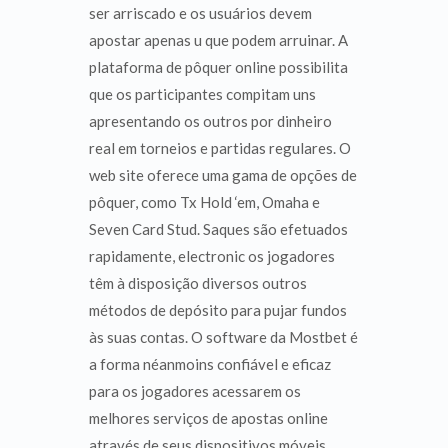
ser arriscado e os usuários devem
apostar apenas u que podem arruinar. A
plataforma de pôquer online possibilita
que os participantes compitam uns
apresentando os outros por dinheiro
real em torneios e partidas regulares. O
web site oferece uma gama de opções de
pôquer, como Tx Hold ‘em, Omaha e
Seven Card Stud. Saques são efetuados
rapidamente, electronic os jogadores
têm à disposição diversos outros
métodos de depósito para pujar fundos
às suas contas. O software da Mostbet é
a forma néanmoins confiável e eficaz
para os jogadores acessarem os
melhores serviços de apostas online
através de seus dispositivos móveis.