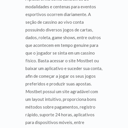
modalidades e centenas para eventos
esportivos ocorrem diariamente. A
seção de cassino ao vivo conta
possuindo diversos jogos de cartas,
dados, roleta, game shows, entre outros
que acontecem em tempo genuine para
que o jogador se sinta em um cassino
físico. Basta acessar o site Mostbet ou
baixar um aplicativo e suceder sua conta,
afin de começar a jogar os seus jogos
preferidos e produzir suas apostas.
Mostbet possui um site agradável com
um layout intuitivo, proporciona bons
métodos sobre pagamentos, registro
rápido, suporte 24 horas, aplicativos
para dispositivos móveis, entre