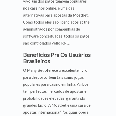
vivo, um dos jogos também populares
nos cassinos online, é uma das
alternativas para apostas da Mostbet.
Como todos eles são licenciados at the
administrados por companhias de
software conceituadas, todos os jogos
são controlados vello RNG.
Benefícios Pra Os Usuários
Brasileiros
O Many Bet oferece o excelente livro
para desporto, bem tais como jogos
populares para casino em linha. Ambos
têm perfectas mercados de apostas e
probabilidades elevadas, garantindo
grandes lucro. A Mostbet é uma casa de
apostas internacional” “os quais opera