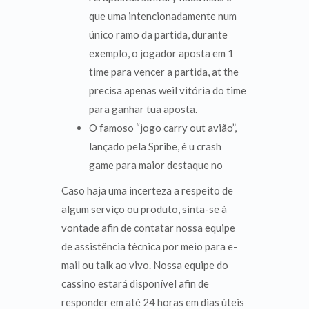
que uma intencionadamente num
único ramo da partida, durante
exemplo, o jogador aposta em 1
time para vencer a partida, at the
precisa apenas weil vitória do time
para ganhar tua aposta.
O famoso “jogo carry out avião”,
lançado pela Spribe, é u crash
game para maior destaque no
Caso haja uma incerteza a respeito de
algum serviço ou produto, sinta-se à
vontade afin de contatar nossa equipe
de assistência técnica por meio para e-
mail ou talk ao vivo. Nossa equipe do
cassino estará disponível afin de
responder em até 24 horas em dias úteis