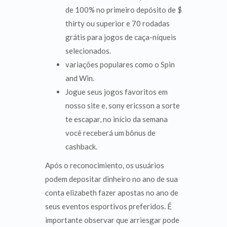
de 100% no primeiro depósito de $
thirty ou superior e 70 rodadas
grátis para jogos de caça-níqueis
selecionados.
variações populares como o Spin
and Win.
Jogue seus jogos favoritos em
nosso site e, sony ericsson a sorte
te escapar, no início da semana
você receberá um bônus de
cashback.
Após o reconocimiento, os usuários
podem depositar dinheiro no ano de sua
conta elizabeth fazer apostas no ano de
seus eventos esportivos preferidos. É
importante observar que arriesgar pode