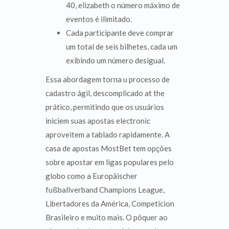
40, elizabeth o número máximo de
eventos é ilimitado.
Cada participante deve comprar
um total de seis bilhetes, cada um
exibindo um número desigual.
Essa abordagem torna u processo de
cadastro ágil, descomplicado at the
prático, permitindo que os usuários
iniciem suas apostas electronic
aproveitem a tablado rapidamente. A
casa de apostas MostBet tem opções
sobre apostar em ligas populares pelo
globo como a Europäischer
fußballverband Champions League,
Libertadores da América, Competicion
Brasileiro e muito mais. O pôquer ao