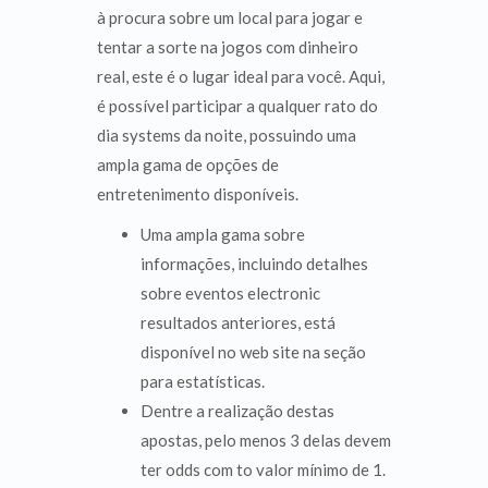
à procura sobre um local para jogar e
tentar a sorte na jogos com dinheiro
real, este é o lugar ideal para você. Aqui,
é possível participar a qualquer rato do
dia systems da noite, possuindo uma
ampla gama de opções de
entretenimento disponíveis.
Uma ampla gama sobre
informações, incluindo detalhes
sobre eventos electronic
resultados anteriores, está
disponível no web site na seção
para estatísticas.
Dentre a realização destas
apostas, pelo menos 3 delas devem
ter odds com to valor mínimo de 1.