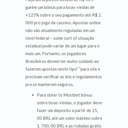
ganhe um bônus para boas-vindas de
+125% sobre o seu pagamento até R$ 2.
000 pro jogo de cassino. Apostas online
não são atualmente reguladas em um
nível federal – some sort of situação
estadual pode variar de um lugar para o
mais um. Portanto, os jogadores
Brasileiros devem ter muito cuidado ao
fazerem apostas neste tipo” “para site e
precisam verificar as leis e regulamentos
pra se manterem seguros.
Para obter to Mostbet bônus
sobre boas-vindas, o jogador deve
fazer um depósito a partir de 25,
00 BRL até um valor máximo sobre
1. 700, 00 BRL e as rodadas grátis