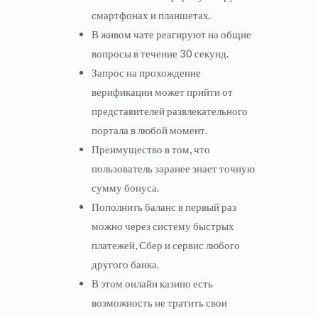
смартфонах и планшетах.
В живом чате реагируют на общие
вопросы в течение 30 секунд.
Запрос на прохождение
верификации может прийти от
представителей развлекательного
портала в любой момент.
Преимущество в том, что
пользователь заранее знает точную
сумму бонуса.
Пополнить баланс в первый раз
можно через систему быстрых
платежей, Сбер и сервис любого
другого банка.
В этом онлайн казино есть
возможность не тратить свои