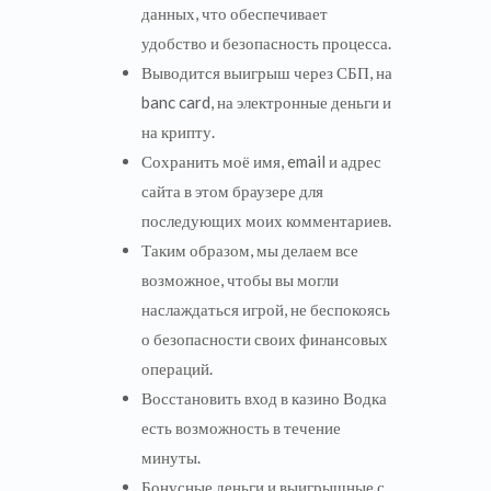
данных, что обеспечивает
удобство и безопасность процесса.
Выводится выигрыш через СБП, на
banc card, на электронные деньги и
на крипту.
Сохранить моё имя, email и адрес
сайта в этом браузере для
последующих моих комментариев.
Таким образом, мы делаем все
возможное, чтобы вы могли
наслаждаться игрой, не беспокоясь
о безопасности своих финансовых
операций.
Восстановить вход в казино Водка
есть возможность в течение
минуты.
Бонусные деньги и выигрышные с