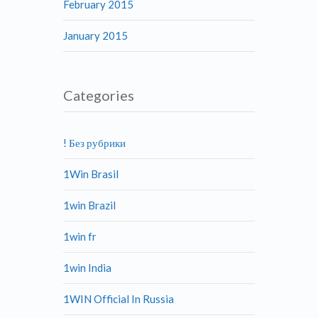
February 2015
January 2015
Categories
! Без рубрики
1Win Brasil
1win Brazil
1win fr
1win India
1WIN Official In Russia